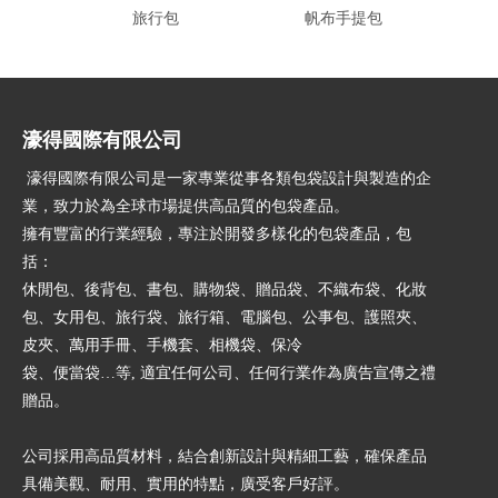
旅行包
帆布手提包
牛
濠得國際有限公司
濠得國際有限公司是一家專業從事各類包袋設計與製造的企
業，致力於為全球市場提供高品質的包袋產品。
擁有豐富的行業經驗，專注於開發多樣化的包袋產品，包
括：
休閒包、後背包、書包、購物袋、贈品袋、不織布袋、化妝
包、女用包、旅行袋、旅行箱、電腦包、公事包、護照夾、
皮夾、萬用手冊、手機套、相機袋、保冷
袋、便當袋…等, 適宜任何公司、任何行業作為廣告宣傳之禮
贈品。
公司採用高品質材料，結合創新設計與精細工藝，確保產品
具備美觀、耐用、實用的特點，廣受客戶好評。