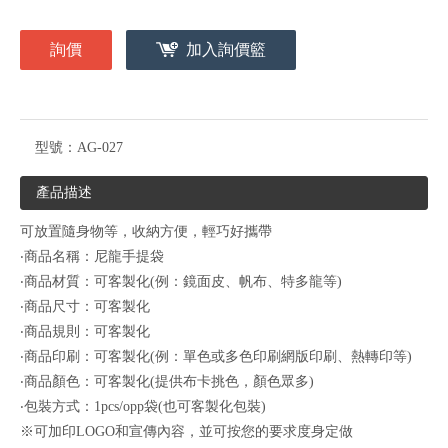
詢價
加入詢價籃
型號：
AG-027
產品描述
可放置隨身物等，收納方便，輕巧好攜帶
‧商品名稱：尼龍手提袋
‧商品材質：可客製化(例：鏡面皮、帆布、特多龍等)
‧商品尺寸：可客製化
‧商品規則：可客製化
‧商品印刷：可客製化(例：單色或多色印刷網版印刷、熱轉印等)
‧商品顏色：可客製化(提供布卡挑色，顏色眾多)
‧包裝方式：1pcs/opp袋(也可客製化包裝)
※可加印LOGO和宣傳內容，並可按您的要求度身定做