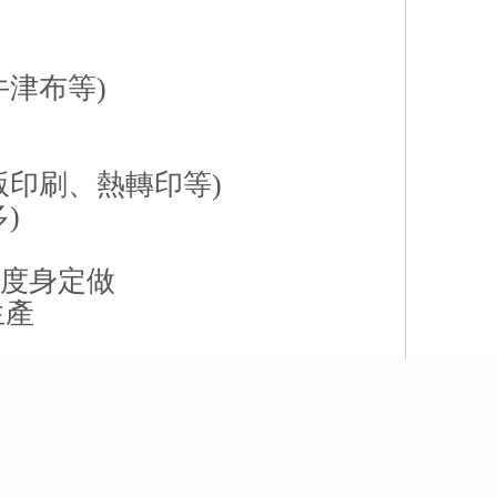
牛津布等)
網版印刷、熱轉印等)
)
求度身定做
生產