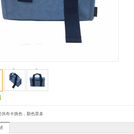
提供布卡挑色，顏色眾多
述