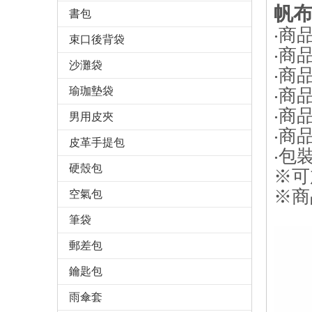
帆
書包
‧商
束口後背袋
‧商
沙灘袋
‧商
瑜珈墊袋
‧商
‧商
男用皮夾
‧商
皮革手提包
‧包裝
硬殼包
※可
※商
空氣包
筆袋
郵差包
鑰匙包
雨傘套