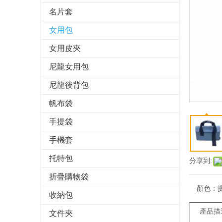
名片套
女用包
女用皮夾
尼龍女用包
尼龍後背包
帆布袋
手提袋
手機套
托特包
分享到:
折疊購物袋
顏色：
收納包
產品描
文件夾