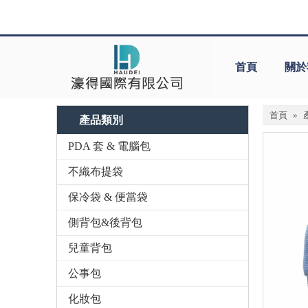
首頁
關於
首頁
»
產品類別
PDA 套 & 電腦包
不織布提袋
保冷袋 & 便當袋
側背包&後背包
兒童背包
公事包
化妝包