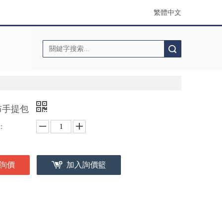
繁體中文
搜索
布手提包
：
詢價
加入詢價籃