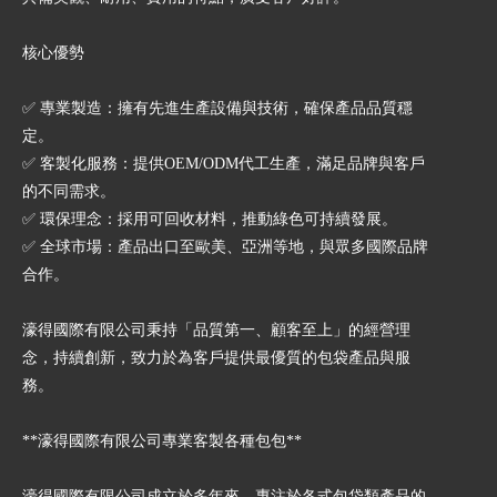
核心優勢
✅ 專業製造：擁有先進生產設備與技術，確保產品品質穩
定。
✅ 客製化服務：提供OEM/ODM代工生產，滿足品牌與客戶
的不同需求。
✅ 環保理念：採用可回收材料，推動綠色可持續發展。
✅ 全球市場：產品出口至歐美、亞洲等地，與眾多國際品牌
合作。
濠得國際有限公司秉持「品質第一、顧客至上」的經營理
念，持續創新，致力於為客戶提供最優質的包袋產品與服
務。
**濠得國際有限公司專業客製各種包包**
濠得國際有限公司成立於多年來，專注於各式包袋類產品的