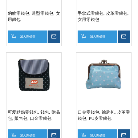
豹紋零錢包, 造型零錢包, 女
手拿式零錢包, 皮革零錢包,
用錢包
女用零錢包
加入詢價籃
詢價
加入詢價籃
詢價
可愛點點零錢包, 錢包, 贈品
口金零錢包, 鑰匙包, 皮革零
包, 販售包, 口金零錢包
錢包, PU皮零錢包
加入詢價籃
詢價
加入詢價籃
詢價