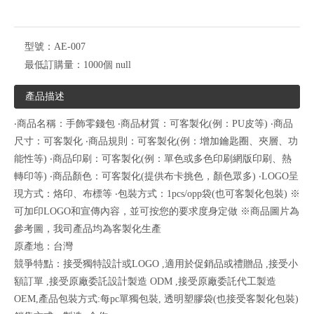
型號：
AE-007
最低訂購量：
1000個 null
產品描述
‧商品名稱：手飾零錢包 ‧商品材質：可客製化(例：PU皮等) ‧商品
尺寸：可客製化 ‧商品規則：可客製化(例：增加鑰匙圈、夾層、功
能性等) ‧商品印刷：可客製化(例：單色或多色印刷網版印刷、熱
轉印等) ‧商品顏色：可客製化(提供布卡挑色，顏色眾多) ‧LOGO呈
現方式：烙印、布標等 ‧包裝方式：1pcs/opp袋(也可客製化包裝) ※
可加印LOGO和宣傳內容，並可按您的要求度身定做 ※商品圖片為
參考圖，我司產品均為客製化生產
原產地：台灣
競爭特點：接受獨特設計或LOGO ,適用於促銷品或禮贈品 ,接受小
額訂單 ,接受原廠委託設計製造 ODM ,接受原廠委託代工製造
OEM,產品包裝方式:每pc單獨包裝, 透明塑膠袋(也接受客製化包裝)