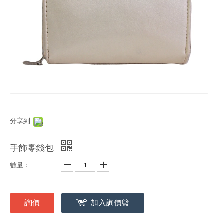
分享到:
手飾零錢包
數量：
詢價
加入詢價籃